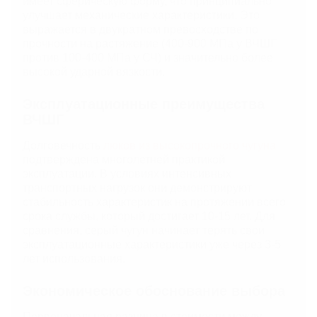
имеет сферическую форму, что принципиально
улучшает механические характеристики. Это
выражается в двукратном превосходстве по
прочности на растяжение (400-900 МПа у ВЧШГ
против 100-400 МПа у СЧ) и значительно более
высокой ударной вязкости.
Эксплуатационные преимущества
ВЧШГ
Долговечность
люков из высокопрочного чугуна
подтверждена многолетней практикой
эксплуатации. В условиях интенсивных
транспортных нагрузок они демонстрируют
стабильность характеристик на протяжении всего
срока службы, который достигает 10-15 лет. Для
сравнения, серый чугун начинает терять свои
эксплуатационные характеристики уже через 3-5
лет использования.
Экономическое обоснование выбора
Первоначальная разница в стоимости между