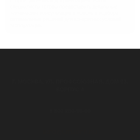
сопроводительной документацией. Наши
специалисты готовы предоставить детальные
технические консультации и помочь в подборе
оптимальных решений для конкретных условий
эксплуатации.
Контакты
Г. МОСКВА, УЛ. ПРОФСОЮЗНАЯ, ДОМ 93,
КОРПУС 4
с 08:30 до 17:30
8 800 250-95-69
Звонок бесплатный
INFO@LITLIDER.RU