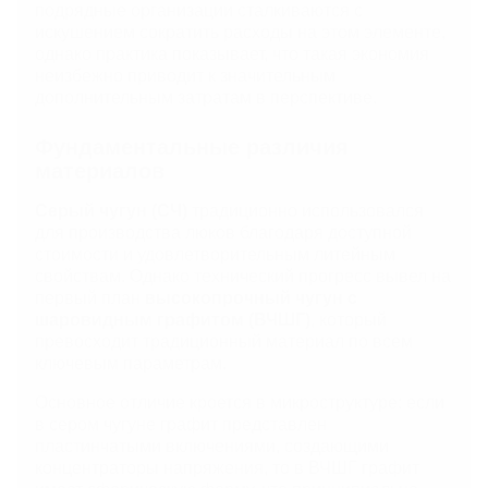
подрядные организации сталкиваются с
ЛИВНЕВЫЕ РЕШЕТКИ
искушением сократить расходы на этом элементе,
однако практика показывает, что такая экономия
неизбежно приводит к значительным
ЛЕСТНИЦЫ И СКОБЫ
дополнительным затратам в перспективе.
Фундаментальные различия
ГАЗОВЫЕ КОВЕРА И КОМПЛЕКТУЮЩИЕ
материалов
ВОРОНКИ И ТРУБЫ ЧУГУННЫЕ
Серый чугун (СЧ)
традиционно использовался
для производства люков благодаря доступной
стоимости и удовлетворительным литейным
свойствам. Однако технический прогресс вывел на
первый план
высокопрочный чугун с
шаровидным графитом (ВЧШГ)
, который
превосходит традиционный материал по всем
ключевым параметрам.
Основное отличие кроется в микроструктуре: если
в сером чугуне графит представлен
пластинчатыми включениями, создающими
концентраторы напряжения, то в ВЧШГ графит