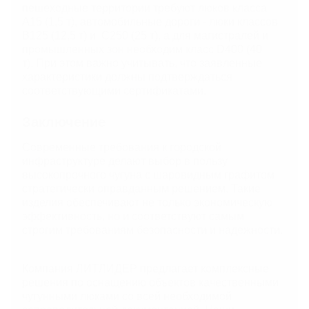
пешеходные территории требуют люков класса
А15 (1,5 т), автомобильные дороги - люки классов
В125 (12,5 т) и C250 (25 т), а для магистралей и
промышленных зон необходим класс D400 (40
т). При этом важно учитывать, что заявленные
характеристики должны подтверждаться
соответствующими сертификатами.
Заключение
Современные требования к городской
инфраструктуре делают выбор в пользу
высокопрочного чугуна с шаровидным графитом
стратегически оправданным решением. Такие
изделия обеспечивают не только экономическую
эффективность, но и соответствуют самым
строгим требованиям безопасности и надежности.
Компания ЛИТЛИДЕР предлагает комплексные
решения по оснащению объектов качественными
чугунными люками со всей необходимой