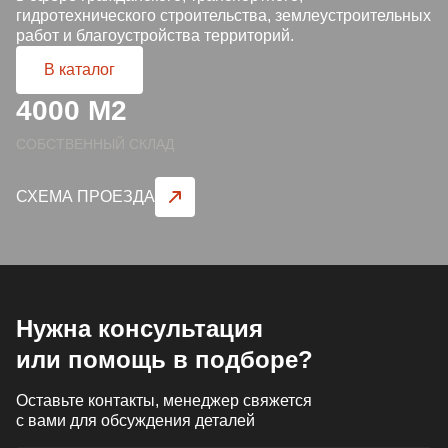
гидротехнического строительства, землеустроительных
ЛИВНЕВЫЕ РЕШЕТКИ
работ и благоустройства территорий.
В каталог
ЛЕСТНИЦЫ И СКОБЫ
4000 М2
ГАЗОВЫЕ КОВЕРА И КОМПЛЕКТУЮЩИЕ
СОБСТВЕННЫЙ СКЛАД
ВОРОНКИ И ТРУБЫ ЧУГУННЫЕ
СХЕМА ПРОЕЗДА
Нужна консультация
или помощь в подборе?
Оставьте контакты, менеджер свяжется
с вами для обсуждения деталей