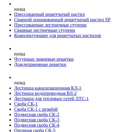
назад
Прессованный решетчатый настил
Сварной оцинкованный решетчатый настил SP
Прессованные лестничные ступени
Сварные лестничные ступени
Комплектующие для решетчатых настилов
назад
Чугунные ливневые решетки
Дождеприемные решетки
назад
Лестница канализационная КЛ-1
Лестница водопроводная ВЛ-2
Лестница для тепловых сетей ЛТС-1
Скоба СК-1
Скоба СК-1 с резьбой
Подвесная скоба СК-2
Подвесная скоба СК-3
Подвесная скоба СК-4
Опорная скоба СК-5