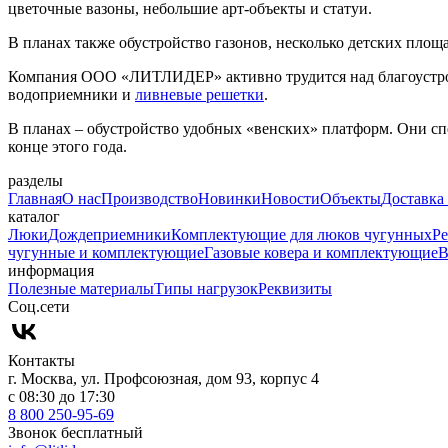
цветочные вазоны, небольшие арт-объекты и статуи.
В планах также обустройство газонов, несколько детских площ
Компания ООО «ЛИТЛИДЕР» активно трудится над благоустро
водоприемники и
ливневые решетки
.
В планах – обустройство удобных «венских» платформ. Они сп
конце этого года.
разделы
Главная
О нас
Производство
Новинки
Новости
Объекты
Доставка 
каталог
Люки
Дождеприемники
Комплектующие для люков чугунных
Ре
чугунные и комплектующие
Газовые ковера и комплектующие
В
информация
Полезные материалы
Типы нагрузок
Реквизиты
Cоц.сети
Контакты
г. Москва, ул. Профсоюзная, дом 93, корпус 4
с 08:30 до 17:30
8 800 250-95-69
Звонок бесплатный