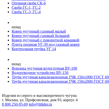
Опорная скоба СК-6
Скоба ГС-1, ГС-2
Скоба ГС-3, ГС-4
назад
Ковер чугунный газовый малый
Ковер чугунный газовый большой
Ковер чугунный с поворотной крышкой
Плита опорная УГ-39 под газовый ковер
Контрольная трубка УГ 14
назад
Воронка чугунная водосточная ВУ-100
Водоотводное устройство ВУ-150
Труба чугунная канализационная ТЧК 150х1000 ГОСТ 69
Труба чугунная канализационная ТЧК 150х2000 ГОСТ 69
Изделия из серого и высокопрочного чугуна
г. Москва, ул. Профсоюзная, дом 93, корпус 4
8 800 250-95-69
info@litlider.ru