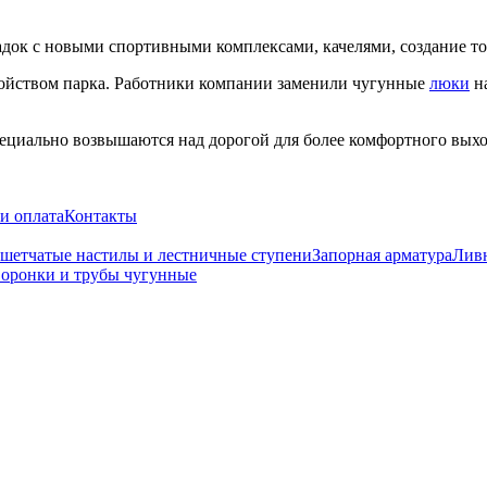
адок с новыми спортивными комплексами, качелями, создание то
йством парка. Работники компании заменили чугунные
люки
на
ециально возвышаются над дорогой для более комфортного выход
и оплата
Контакты
шетчатые настилы и лестничные ступени
Запорная арматура
Лив
оронки и трубы чугунные