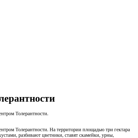
олерантности
Центром Толерантности.
Центром Толерантности. На территории площадью три гектара
стами, разбивают цветники, ставят скамейки, урны,