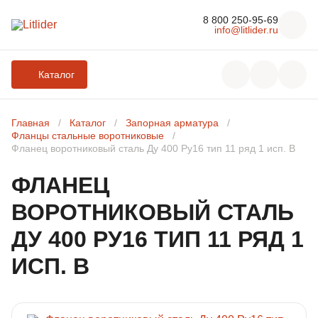
8 800 250-95-69
info@litlider.ru
Каталог
Главная
Каталог
Запорная арматура
Фланцы стальные воротниковые
Фланец воротниковый сталь Ду 400 Ру16 тип 11 ряд 1 исп. B
ЛЮКИ
ФЛАНЕЦ
ВОРОТНИКОВЫЙ СТАЛЬ
ДОЖДЕПРИЕМНИКИ
ДУ 400 РУ16 ТИП 11 РЯД 1
КОМПЛЕКТУЮЩИЕ ДЛЯ ЛЮКОВ ЧУГУННЫХ
ИСП. B
РЕШЕТЧАТЫЕ НАСТИЛЫ И ЛЕСТНИЧНЫЕ СТУПЕНИ