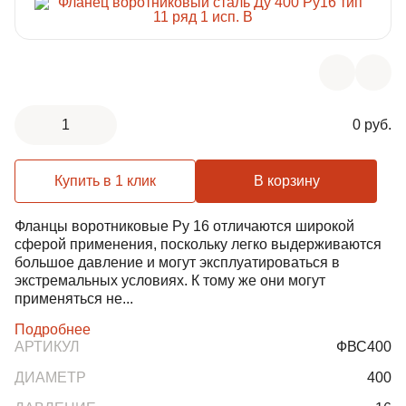
ЛИВНЕВЫЕ РЕШЕТКИ
ЛЕСТНИЦЫ И СКОБЫ
ГАЗОВЫЕ КОВЕРА И КОМПЛЕКТУЮЩИЕ
1
0 руб.
ВОРОНКИ И ТРУБЫ ЧУГУННЫЕ
Купить в 1 клик
В корзину
Фланцы воротниковые Ру 16 отличаются широкой
сферой применения, поскольку легко выдерживаются
большое давление и могут эксплуатироваться в
экстремальных условиях. К тому же они могут
применяться не...
Подробнее
АРТИКУЛ
ФВС400
ДИАМЕТР
400