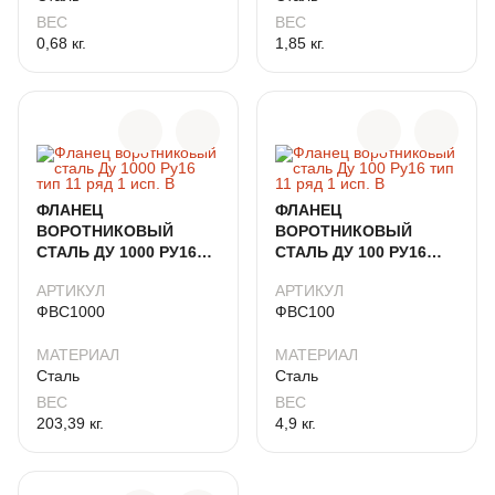
ВЕС
ВЕС
Чтобы оценить все преимущества, покупайте
0,68 кг.
1,85 кг.
изделия для трубопроводов в нашей компании. Мы
предлагаем продукцию, изготовленную согласно
ГОСТ. Так как мы работаем без посредников,
гарантируем высокое качество и доступные цены
на весь ассортимент.
ФЛАНЕЦ
ФЛАНЕЦ
ВОРОТНИКОВЫЙ
ВОРОТНИКОВЫЙ
СТАЛЬ ДУ 1000 РУ16
СТАЛЬ ДУ 100 РУ16
ТИП 11 РЯД 1 ИСП. B
ТИП 11 РЯД 1 ИСП. B
АРТИКУЛ
АРТИКУЛ
ФВС1000
ФВС100
МАТЕРИАЛ
МАТЕРИАЛ
Сталь
Сталь
ВЕС
ВЕС
203,39 кг.
4,9 кг.