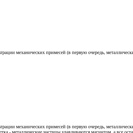
ации механических примесей (в первую очередь, металлических
ации механических примесей (в первую очередь, металлических
ка - металлические частицы улавливаются магнитом, а все оста