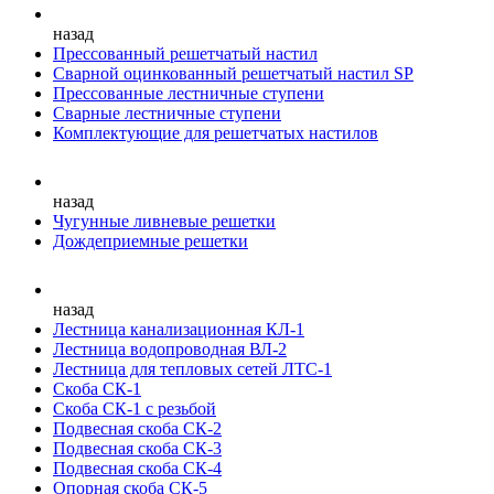
назад
Прессованный решетчатый настил
Сварной оцинкованный решетчатый настил SP
Прессованные лестничные ступени
Сварные лестничные ступени
Комплектующие для решетчатых настилов
назад
Чугунные ливневые решетки
Дождеприемные решетки
назад
Лестница канализационная КЛ-1
Лестница водопроводная ВЛ-2
Лестница для тепловых сетей ЛТС-1
Скоба СК-1
Скоба СК-1 с резьбой
Подвесная скоба СК-2
Подвесная скоба СК-3
Подвесная скоба СК-4
Опорная скоба СК-5