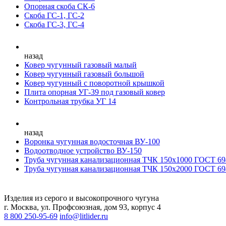
Опорная скоба СК-6
Скоба ГС-1, ГС-2
Скоба ГС-3, ГС-4
назад
Ковер чугунный газовый малый
Ковер чугунный газовый большой
Ковер чугунный с поворотной крышкой
Плита опорная УГ-39 под газовый ковер
Контрольная трубка УГ 14
назад
Воронка чугунная водосточная ВУ-100
Водоотводное устройство ВУ-150
Труба чугунная канализационная ТЧК 150х1000 ГОСТ 69
Труба чугунная канализационная ТЧК 150х2000 ГОСТ 69
Изделия из серого и высокопрочного чугуна
г. Москва, ул. Профсоюзная, дом 93, корпус 4
8 800 250-95-69
info@litlider.ru