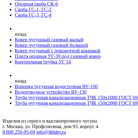
Опорная скоба СК-6
Скоба ГС-1, ГС-2
Скоба ГС-3, ГС-4
назад
Ковер чугунный газовый малый
Ковер чугунный газовый большой
Ковер чугунный с поворотной крышкой
Плита опорная УГ-39 под газовый ковер
Контрольная трубка УГ 14
назад
Воронка чугунная водосточная ВУ-100
Водоотводное устройство ВУ-150
Труба чугунная канализационная ТЧК 150х1000 ГОСТ 69
Труба чугунная канализационная ТЧК 150х2000 ГОСТ 69
Изделия из серого и высокопрочного чугуна
г. Москва, ул. Профсоюзная, дом 93, корпус 4
8 800 250-95-69
info@litlider.ru