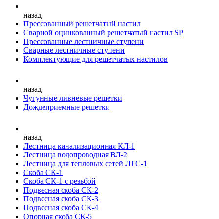
назад
Прессованный решетчатый настил
Сварной оцинкованный решетчатый настил SP
Прессованные лестничные ступени
Сварные лестничные ступени
Комплектующие для решетчатых настилов
назад
Чугунные ливневые решетки
Дождеприемные решетки
назад
Лестница канализационная КЛ-1
Лестница водопроводная ВЛ-2
Лестница для тепловых сетей ЛТС-1
Скоба СК-1
Скоба СК-1 с резьбой
Подвесная скоба СК-2
Подвесная скоба СК-3
Подвесная скоба СК-4
Опорная скоба СК-5