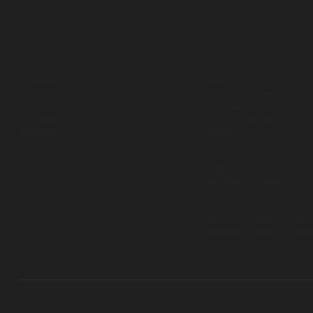
разделы
каталог
Главная
Люки
О нас
Дождеприемники
Производство
Комплектующие для лю
Новинки
Решетчатые настилы и 
Новости
ступени
Объекты
Запорная арматура
Доставка и оплата
Ливневые решетки
Контакты
ЖБИ
Лестницы и скобы
Канализационные трубы
комплектующие
Газовые ковера и комп
Воронки и трубы чугун
© 2026 ООО «ЛИТЛИДЕР»