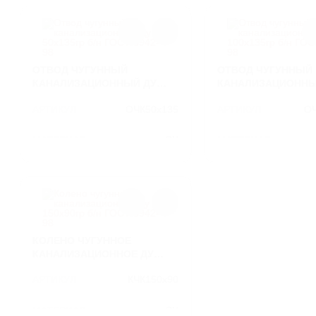
ЛИВНЕВЫЕ РЕШЕТКИ
ЛЕСТНИЦЫ И СКОБЫ
ОТВОД ЧУГУННЫЙ
ОТВОД ЧУГУННЫЙ
ГАЗОВЫЕ КОВЕРА И
КАНАЛИЗАЦИОННЫЙ ДУ
КАНАЛИЗАЦИОННЫ
КОМПЛЕКТУЮЩИЕ
50Х135ГР Б/Н ГОСТ 6942-98
100Х135ГР Б/Н ГОСТ
АРТИКУЛ
ОЧК50х135
АРТИКУЛ
ОЧ
ВОРОНКИ И ТРУБЫ ЧУГУННЫЕ
МАТЕРИАЛ
СЧ
МАТЕРИАЛ
ВЕС
1.6
ВЕС
КОЛЕНО ЧУГУННОЕ
КАНАЛИЗАЦИОННОЕ ДУ
150Х90ГР Б/Н ГОСТ 6942-98
АРТИКУЛ
КЧК150х90
МАТЕРИАЛ
СЧ