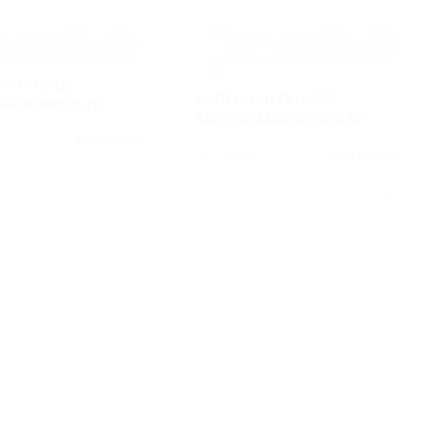
ЧУГУННОЕ
КОЛЕНО ЧУГУННОЕ
ЗАЦИОННОЕ ДУ
КАНАЛИЗАЦИОННОЕ ДУ
Б/Н ГОСТ 6942-98
100Х90ГР Б/Н ГОСТ 6942-98
КЧК50х90
АРТИКУЛ
КЧК100х90
Л
СЧ
МАТЕРИАЛ
СЧ
2,1
ВЕС
4.9