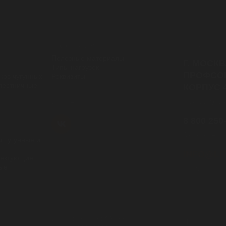
Контакты
информация
Полезные материалы
Г. МОСКВ
Типы нагрузок
ПРОФСОЮ
ков чугунных
Реквизиты
лестничные
КОРПУС 
с 08:30 до 1
Cоц.сети
8 800 250
Звонок бесп
 чугунные и
INFO@LI
лектующие
ные
почта
ОГРН 5167746502578
Политика к