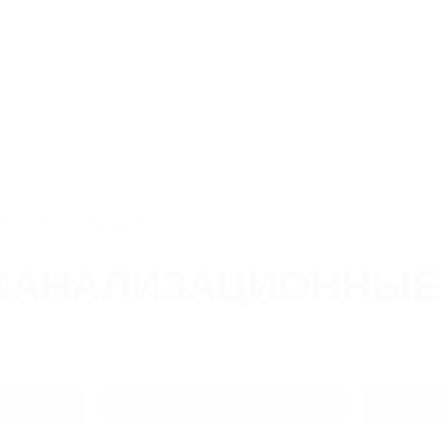
юзная,
8 800 250-95-69
Скача
info@litlider.ru
О нас
Производство
Новин
е и комплектующие
Колено, отводы канализационные чу
 КАНАЛИЗАЦИОННЫЕ
Вес
Диаметр