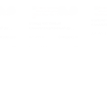
КОЛЕНО 
ОТВОД ЧУГУННЫЙ
КАНАЛИ
Й ДУ
КАНАЛИЗАЦИОННЫЙ ДУ
50Х90ГР 
 6942-98
150Х135ГР Б/Н ГОСТ 6942-98
АРТИКУЛ
К100х135
АРТИКУЛ
ОЧК150х135
МАТЕРИА
СЧ
МАТЕРИАЛ
СЧ
ВЕС
1.6
ВЕС
7.7