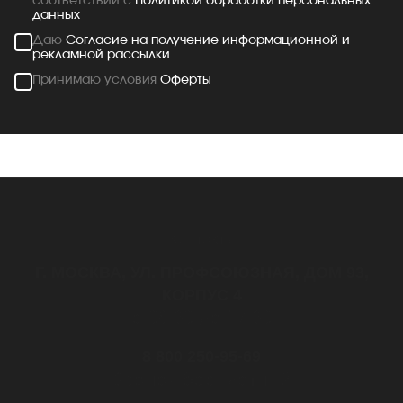
соответствии с
Политикой обработки персональных
данных
Даю
Согласие на получение информационной и
рекламной рассылки
Принимаю условия
Оферты
Контакты
Г. МОСКВА, УЛ. ПРОФСОЮЗНАЯ, ДОМ 93,
КОРПУС 4
с 08:30 до 17:30
8 800 250-95-69
Звонок бесплатный