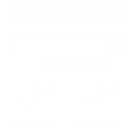
ЛИВНЕВЫЕ РЕШЕТКИ
Длина по несущей полосе (мм)
ЛЕСТНИЦЫ И СКОБЫ
Ширина по покровной полосе (мм)
ГАЗОВЫЕ КОВЕРА И КОМПЛЕКТУЮЩИЕ
ВОРОНКИ И ТРУБЫ ЧУГУННЫЕ
Сортировать:
ПРЕССОВАННЫЙ
ПРЕССОВАННЫЙ
РЕШЕТЧАТЫЙ НАСТИЛ
РЕШЕТЧАТЫЙ НАСТИЛ
500X1000 ММ, ЯЧЕЙКА
600Х1000 ММ, ЯЧЕЙКА