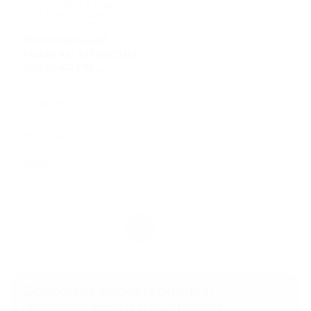
ПРЕССОВАННЫЙ
РЕШЕТЧАТЫЙ НАСТИЛ
1000Х1000 ММ,
ЯЧЕЙКА 33Х11 ММ,
РОЗНИЧНАЯ ЦЕНА
НЕСУЩАЯ ПОЛОСА
10 000 руб.
30Х2 ММ
ОПТОВАЯ ЦЕНА:
8300 руб.
АРТИКУЛ
ROP06
1
2
Основные характеристики
прессованного решетчатого