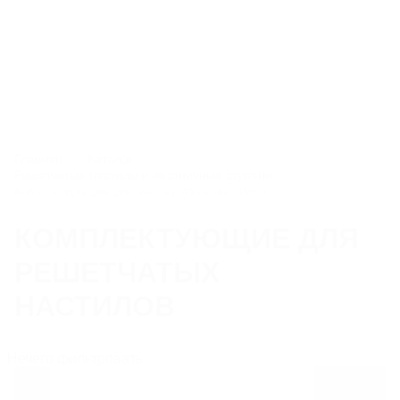
8 800 250-95-69
info@litlider.ru
Каталог
Главная
Каталог
Решетчатые настилы и лестничные ступени
Комплектующие для решетчатых настилов
ЛЮКИ
КОМПЛЕКТУЮЩИЕ ДЛЯ
РЕШЕТЧАТЫХ
ДОЖДЕПРИЕМНИКИ
НАСТИЛОВ
КОМПЛЕКТУЮЩИЕ ДЛЯ ЛЮКОВ ЧУГУННЫХ
Нечего фильтровать
РЕШЕТЧАТЫЕ НАСТИЛЫ И ЛЕСТНИЧНЫЕ СТУПЕНИ