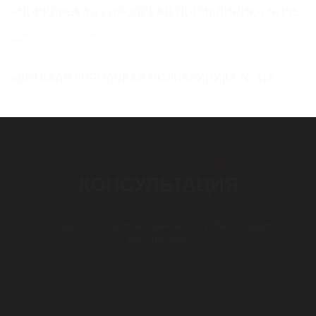
МОСКОВСКАЯ ГОРОДСКАЯ ПОЛИКЛИНИКА №195
ДЕТСКАЯ ГОРОДСКАЯ ПОЛИКЛИНИКА № 118
БЕСПЛАТНАЯ
КОНСУЛЬТАЦИЯ
Оставьте контактные данные, чтобы обсудить
ваш проект!