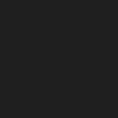
КОРПУС 4
с 08:30 до 17:30
8 800 250-95-69
Звонок бесплатный
INFO@LITLIDER.RU
почта
Заказать звонок
Связаться с нами
Обратная связь
Cоц.сети