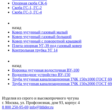
Опорная скоба СК-6
Скоба ГС-1, ГС-2
Скоба ГС-3, ГС-4
назад
Ковер чугунный газовый малый
Ковер чугунный газовый большой
Ковер чугунный с поворотной крышкой
Плита опорная УГ-39 под газовый ковер
Контрольная трубка УГ 14
назад
Воронка чугунная водосточная ВУ-100
Водоотводное устройство ВУ-150
Труба чугунная канализационная ТЧК 150х1000 ГОСТ 69
Труба чугунная канализационная ТЧК 150х2000 ГОСТ 69
Изделия из серого и высокопрочного чугуна
г. Москва, ул. Профсоюзная, дом 93, корпус 4
8 800 250-95-69
info@litlider.ru