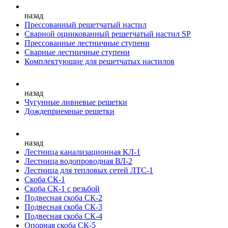
назад
Прессованный решетчатый настил
Сварной оцинкованный решетчатый настил SP
Прессованные лестничные ступени
Сварные лестничные ступени
Комплектующие для решетчатых настилов
назад
Чугунные ливневые решетки
Дождеприемные решетки
назад
Лестница канализационная КЛ-1
Лестница водопроводная ВЛ-2
Лестница для тепловых сетей ЛТС-1
Скоба СК-1
Скоба СК-1 с резьбой
Подвесная скоба СК-2
Подвесная скоба СК-3
Подвесная скоба СК-4
Опорная скоба СК-5