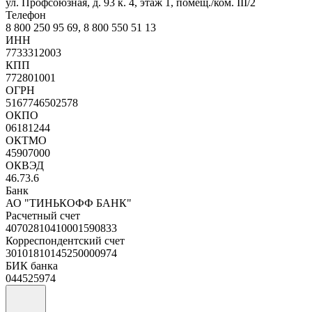
ул. Профсоюзная, д. 93 к. 4, этаж 1, помещ./ком. III/2
Телефон
8 800 250 95 69, 8 800 550 51 13
ИНН
7733312003
КПП
772801001
ОГРН
5167746502578
ОКПО
06181244
ОКТМО
45907000
ОКВЭД
46.73.6
Банк
АО "ТИНЬКОФФ БАНК"
Расчетный счет
40702810410001590833
Корреспондентский счет
30101810145250000974
БИК банка
044525974