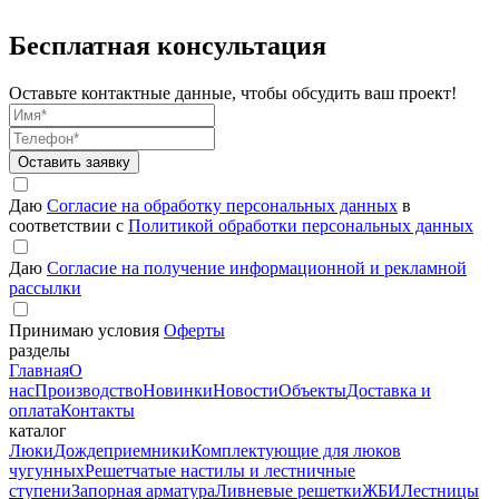
Бесплатная
консультация
Оставьте контактные данные, чтобы обсудить ваш проект!
Оставить заявку
Даю
Согласие на обработку персональных данных
в
соответствии с
Политикой обработки персональных данных
Даю
Согласие на получение информационной и рекламной
рассылки
Принимаю условия
Оферты
разделы
Главная
О
нас
Производство
Новинки
Новости
Объекты
Доставка и
оплата
Контакты
каталог
Люки
Дождеприемники
Комплектующие для люков
чугунных
Решетчатые настилы и лестничные
ступени
Запорная арматура
Ливневые решетки
ЖБИ
Лестницы