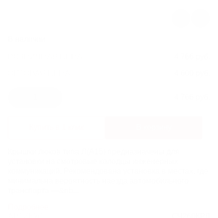
ЛИВНЕВЫЕ РЕШЕТКИ
ЛЕСТНИЦЫ И СКОБЫ
В наличии
РОЗНИЧНАЯ ЦЕНА
4 766 руб.
ГАЗОВЫЕ КОВЕРА И КОМПЛЕКТУЮЩИЕ
ОПТОВАЯ ЦЕНА:
4 600 руб.
ВОРОНКИ И ТРУБЫ ЧУГУННЫЕ
1
4 766 руб.
Купить в 1 клик
В корзину
Крышки люков типа Л(А15) предназначены для
установки на смотровые колодцы инженерных
коммуникаций. Рекомендована установка в местах, где
минимальна вероятность наезда автомобильного
транспорта —&nb...
Подробнее
АРТИКУЛ
СЧ260КРЛ