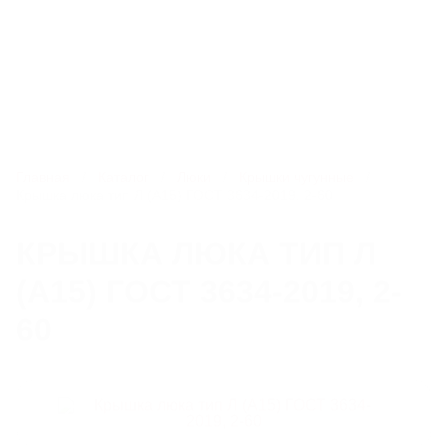
8 800 250-95-69
info@litlider.ru
Каталог
Главная
Каталог
Люки
Крышки чугунные
Крышка люка тип Л (А15) ГОСТ 3634-2019, 2-60
ЛЮКИ
КРЫШКА ЛЮКА ТИП Л
(А15) ГОСТ 3634-2019, 2-
ДОЖДЕПРИЕМНИКИ
60
КОМПЛЕКТУЮЩИЕ ДЛЯ ЛЮКОВ ЧУГУННЫХ
РЕШЕТЧАТЫЕ НАСТИЛЫ И ЛЕСТНИЧНЫЕ СТУПЕНИ