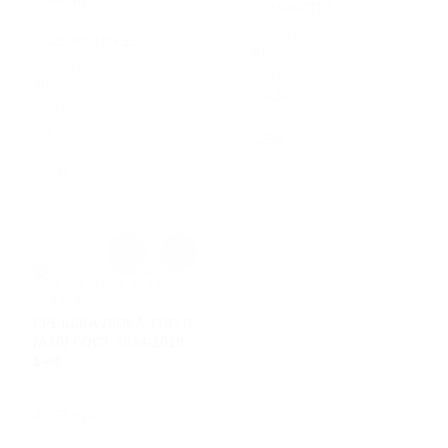
СЧ160КРТ25
АРТИКУЛ
ВЫСОТА
СЧ260КРТМР25
40
ВЫСОТА
МАТЕРИАЛ
40
СЧ-20
МАТЕРИАЛ
КЛАСС НАГРУЗКИ
СЧ
C250
КЛАСС НАГРУЗКИ
C250
КРЫШКА ЛЮКА ТИП Л
(А30) ГОСТ 3634-2019,
1-60
РОЗНИЧНАЯ ЦЕНА
4 377 руб.
ОПТОВАЯ ЦЕНА: