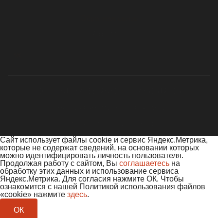
Обратная связь
Cоц.сети
ОГРН 5167746502578
ИНН 7733312003
Политика конфиденциальности
Разработка сайта — Ridis
Сайт использует файлы cookie и сервис Яндекс.Метрика,
которые не содержат сведений, на основании которых
можно идентифицировать личность пользователя.
Продолжая работу с сайтом, Вы
соглашаетесь
на
обработку этих данных и использование сервиса
Яндекс.Метрика. Для согласия нажмите ОК. Чтобы
ознакомится с нашей Политикой использования файлов
«cookie» нажмите
здесь
.
ОК