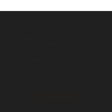
Контакты
Г. МОСКВА, УЛ. ПРОФСОЮЗНАЯ, ДОМ 93,
КОРПУС 4
с 08:30 до 17:30
8 800 250-95-69
Звонок бесплатный
INFO@LITLIDER.RU
почта
Заказать звонок
Связаться с нами