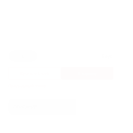
ЛИВНЕВЫЕ РЕШЕТКИ
ЛЕСТНИЦЫ И СКОБЫ
ГАЗОВЫЕ КОВЕРА И
КОМПЛЕКТУЮЩИЕ
ВОРОНКИ И ТРУБЫ ЧУГУННЫЕ
1
0 руб.
Купить в 1 клик
В корзину
Предыдущий товар
ОПИСАНИЕ
Где применяется?
Чугунный ковер с крышкой применяется для сохранения