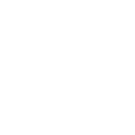
юзная,
8 800 250-95-69
Скача
info@litlider.ru
О нас
Производство
Новин
е
Ковер чугунный с поворотной крышкой