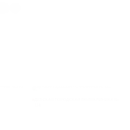
КГАЗБ
370
Л
СЧ-20
68
ДЕТСКАЯ ГОРОДСКАЯ ПОЛИКЛИНИКА №
118