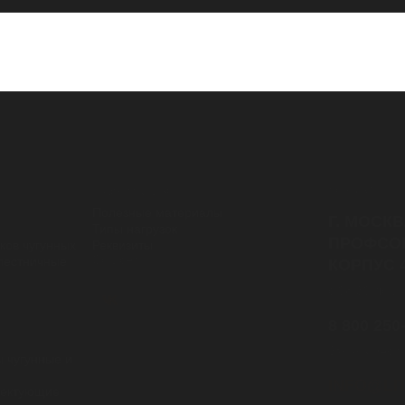
Контакты
информация
Полезные материалы
Г. МОСКВ
Типы нагрузок
ПРОФСОЮ
ков чугунных
Реквизиты
Cоц.сети
лестничные
КОРПУС 
с 08:30 до 1
8 800 250
Звонок бесп
 чугунные и
INFO@LI
лектующие