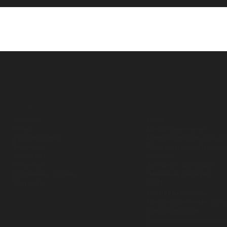
разделы
каталог
Главная
Люки
О нас
Дождеприемники
Производство
Комплектующие для лю
Новинки
Решетчатые настилы и 
Новости
ступени
Объекты
Запорная арматура
Доставка и оплата
Ливневые решетки
Контакты
ЖБИ
Лестницы и скобы
Канализационные трубы
комплектующие
Газовые ковера и комп