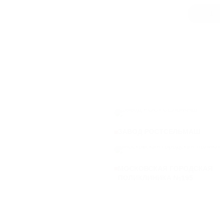
ВЕС
53
1
АРТИКУЛ
ВЫСОТА
МАТЕРИА
ВЕС
ЗАВОД РОСТСЕЛЬМАШ
МОСКОВСКАЯ ГОРОДСКАЯ
ПОЛИКЛИНИКА №195