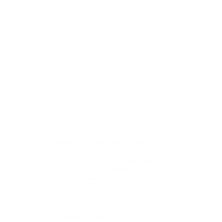
ть каталог
Связаться с нами
Заказать звонок
ки
Новости
Объекты
Доставка и оплата
Контакты
Где применяется? Чугунный ковер с крышкой
применяется для сохранения целостности
трубопроводных систем. Деталь препятствует
попаданию грязи, инородных веществ и
вредоносных химикатов на п...
Подробнее
Ковер чугунный с крышкой