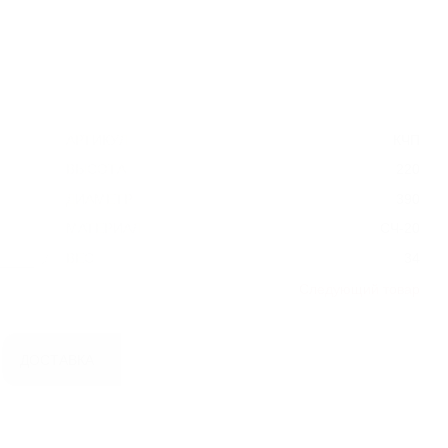
АРТИКУЛ
КЧП
ВЫСОТА
220
ДИАМЕТР
390
МАТЕРИАЛ
СЧ-20
ВЕС
34
Следующий товар
ДОСТАВКА
Доставка продукции до объекта возможна любым
удобным способом. Вы можете забрать товар со
склада самовывозом или заказать перевозку груза