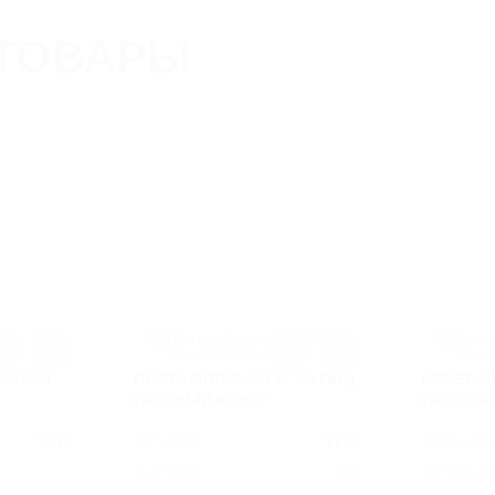
ДИАМЕТР
390
ТОВАРЫ
МАТЕРИАЛ
СЧ-20
ВЕС
34
БКА УГ
ПЛИТА ОПОРНАЯ УГ-39 ПОД
КОВЕР Ч
ГАЗОВЫЙ КОВЕР
ГАЗОВЫ
УГ14
АРТИКУЛ
УГ39
РОЗНИЧН
ВЫСОТА
120
ОПТОВА
ЦЕНА: