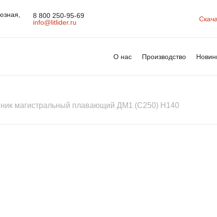
юзная,
8 800 250-95-69
Скача
info@litlider.ru
О нас
Производство
Новин
ник магистральный плавающий ДМ1 (С250) H140