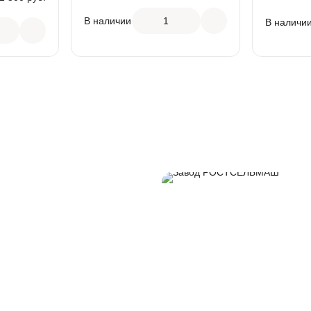
АРТИКУЛ
ДМ13
АРТИКУЛ
СЧДМ2120
В наличии
1
В наличи
ВЫСОТА
80
ВЫСОТА
120
МАТЕРИАЛ
ВЧ-50
МАТЕРИА
СЧ-20
КЛАСС НАГРУЗКИ
C250
КЛАСС Н
C250