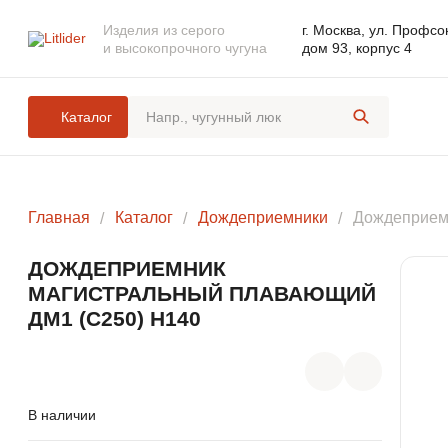
Изделия из серого
г. Москва, ул. Профсо
и высокопрочного чугуна
дом 93, корпус 4
Каталог
ЛЮКИ
Главная
Каталог
Дождеприемники
Дождеприем
ДОЖДЕПРИЕМНИКИ
ДОЖДЕПРИЕМНИК
МАГИСТРАЛЬНЫЙ ПЛАВАЮЩИЙ
ДМ1 (С250) H140
КОМПЛЕКТУЮЩИЕ ДЛЯ ЛЮКОВ
ЧУГУННЫХ
РЕШЕТЧАТЫЕ НАСТИЛЫ И
ЛЕСТНИЧНЫЕ СТУПЕНИ
В наличии