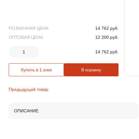
ЛИВНЕВЫЕ РЕШЕТКИ
ЛЕСТНИЦЫ И СКОБЫ
РОЗНИЧНАЯ ЦЕНА
14 762 руб.
ГАЗОВЫЕ КОВЕРА И
ОПТОВАЯ ЦЕНА:
12 200 руб.
КОМПЛЕКТУЮЩИЕ
1
14 762 руб.
ВОРОНКИ И ТРУБЫ ЧУГУННЫЕ
Купить в 1 клик
В корзину
Предыдущий товар
ОПИСАНИЕ
Дождеприемник магистральный плавающего типа ДМ1 -
это незаменимый элемент инфраструктуры на дорогах и
автострадах, который способен эффективно справиться
с проблемами стоков воды.