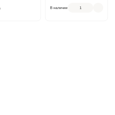
АРТИКУЛ
СЧДБ1
ДМ2ДП120
В наличии
1
и
ВЫСОТА
95
120
МАТЕРИАЛ
СЧ-20
Л
ВЧ-50
КЛАСС НАГРУЗКИ
B125
АГРУЗКИ
C250