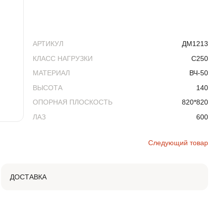
АРТИКУЛ
ДМ1213
КЛАСС НАГРУЗКИ
C250
МАТЕРИАЛ
ВЧ-50
ВЫСОТА
140
ОПОРНАЯ ПЛОСКОСТЬ
820*820
ЛАЗ
600
Следующий товар
ДОСТАВКА
Доставка продукции до объекта возможна любым
удобным способом. Вы можете забрать товар со
склада самовывозом или заказать перевозку груза
транспортом.