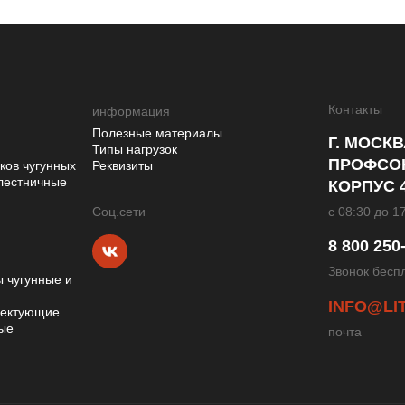
Контакты
информация
Полезные материалы
Г. МОСКВ
Типы нагрузок
ПРОФСОЮ
ков чугунных
Реквизиты
лестничные
КОРПУС 
с 08:30 до 1
Cоц.сети
8 800 250
Звонок бесп
 чугунные и
INFO@LI
лектующие
ные
почта