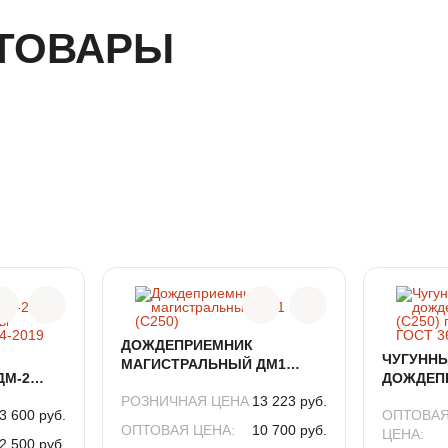
МАТЕРИАЛ
ВЧ-50
ТОВАРЫ
ВЫСОТА
140
ОПОРНАЯ ПЛОСКОСТЬ
820*820
ЛАЗ
600
ДОЖДЕПРИЕМНИК
ЧУГУНН
МАГИСТРАЛЬНЫЙ ДМ1
ДМ-2
ДОЖДЕП
(С250)
СЫ
(C250) 
РОЗНИЧНАЯ ЦЕНА
13 223 руб.
3 600 руб.
ОПТОВА
4-2019
ГОСТ 363
ОПТОВАЯ ЦЕНА:
10 700 руб.
ЦЕНА:
2 500 руб.